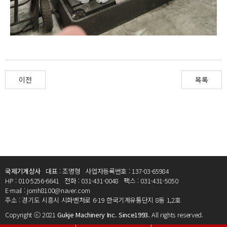
이전
목록
국제기계상사
대표 : 조명형
사업자등록번호 : 137-03-65984
HP : 010-5256-6641
전화 : 031-431-0048
팩스 : 031-431-5050
E-mail : jomh8100@naver.com
주소 : 경기도 시흥시 시화벤처로 6-19 한국기계유통단지 8동 1,2호
Copyright ⓒ 2021
Gukje Machinery Inc. Since1993.
All rights reserved.