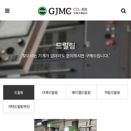
메뉴
검
드릴링
'찾으시는 기계가 없더라도 문의하시면 구해드립니다.'
드릴링
다축드릴링
레디얼드릴링
직립드릴링
기타드릴링머신