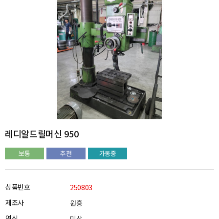
레디알드릴머신 950
보통
추천
가동중
상품번호
250803
제조사
원흥
연식
미상