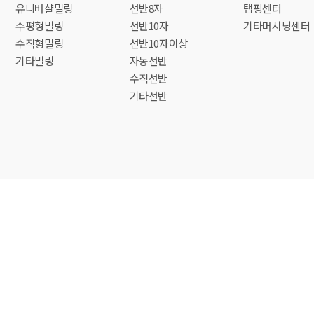
유니버샬밀링
선반8자
탭핑센터
수평형밀링
선반10자
기타머시닝센터
수직형밀링
선반10자이상
기타밀링
자동선반
수직선반
기타선반
회사소개
자금안내
오시는길
개인정보처리방침
관
국제기계상사
대표 : 조명형
사업자등록번호 : 137-03-65984
H