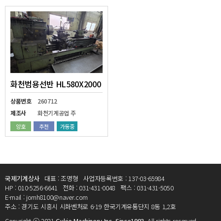
화천범용선반 HL580X2000
상품번호
260712
제조사
화천기계공업 주
양호
추천
가동중
국제기계상사
대표 : 조명형
사업자등록번호 : 137-03-65984
HP : 010-5256-6641
전화 : 031-431-0048
팩스 : 031-431-5050
E-mail : jomh8100@naver.com
주소 : 경기도 시흥시 시화벤처로 6-19 한국기계유통단지 8동 1,2호
Copyright ⓒ 2021
Gukje Machinery Inc. Since1993.
All rights reserved.