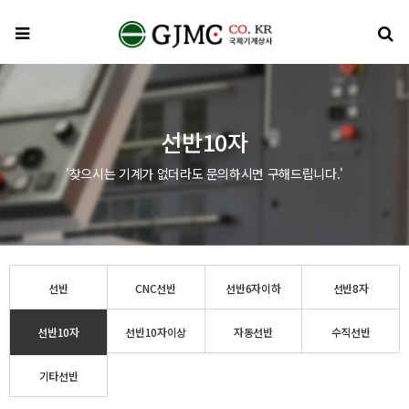
메뉴
검
선반10자
'찾으시는 기계가 없더라도 문의하시면 구해드립니다.'
선반
CNC선반
선반6자이하
선반8자
선반10자
선반10자이상
자동선반
수직선반
기타선반