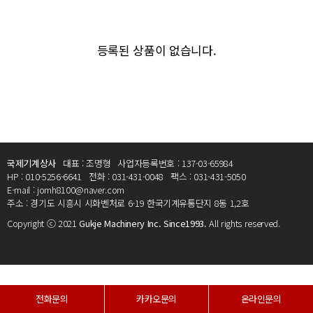
등록된 상품이 없습니다.
국제기계상사
대표 : 조명형
사업자등록번호 : 137-03-65984
HP : 010-5256-6641
전화 : 031-431-0048
팩스 : 031-431-5050
E-mail : jomh8100@naver.com
주소 : 경기도 시흥시 시화벤처로 6-19 한국기계유통단지 8동 1,2호
Copyright ⓒ 2021
Gukje Machinery Inc. Since1993.
All rights reserved.
전화문의
카카오문의
온라인문의