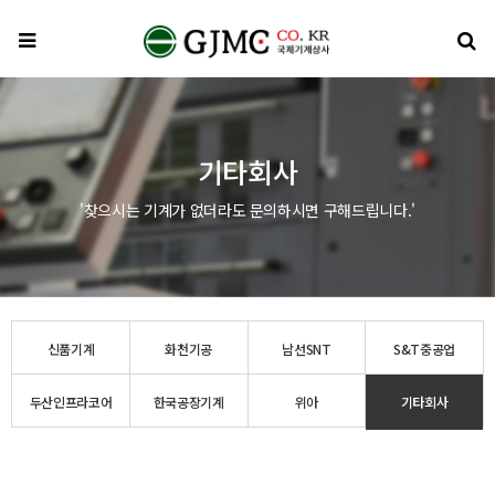
메뉴
검
기타회사
'찾으시는 기계가 없더라도 문의하시면 구해드립니다.'
신품기계
화천기공
남선SNT
S&T중공업
두산인프라코어
한국공장기계
위아
기타회사