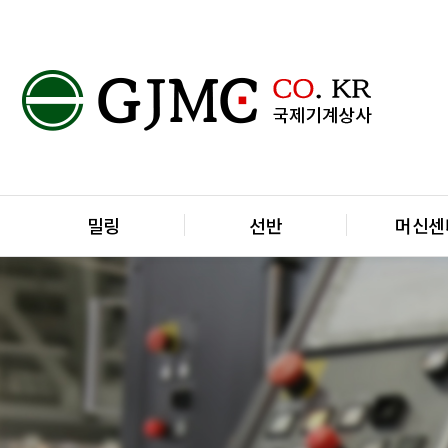
메인 메뉴
밀링
선반
머신센