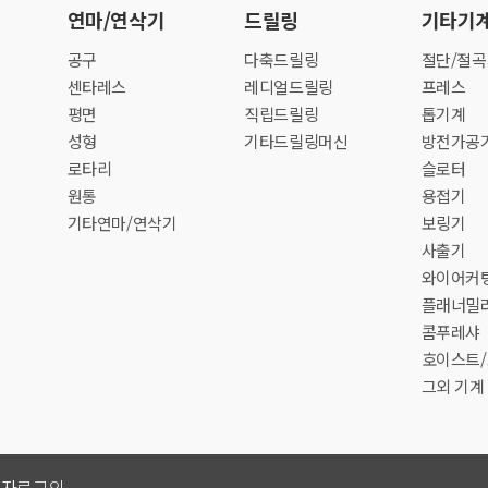
연마/연삭기
드릴링
기타기
공구
다축드릴링
절단/절
센타레스
레디얼드릴링
프레스
평면
직립드릴링
톱기계
성형
기타드릴링머신
방전가공
로타리
슬로터
원통
용접기
기타연마/연삭기
보링기
사출기
와이어커
플래너밀
콤푸레샤
호이스트
그외 기계
리자로그인