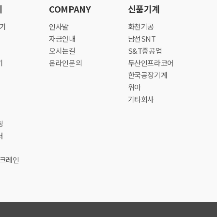
계
COMPANY
신품기계
곡기
인사말
화천기공
자금안내
남선SNT
오시는길
S&T중공업
기
온라인문의
두산인프라코어
한국공장기계
위아
기타회사
팅
러
/크레인