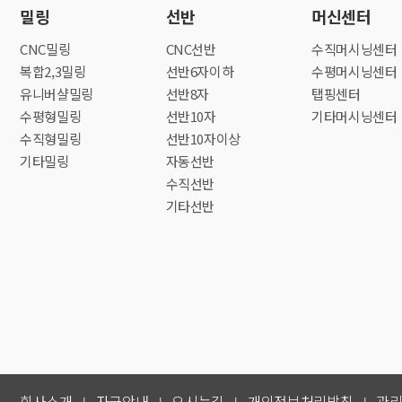
밀링
선반
머신센터
CNC밀링
CNC선반
수직머시닝센터
복합2,3밀링
선반6자이하
수평머시닝센터
유니버샬밀링
선반8자
탭핑센터
수평형밀링
선반10자
기타머시닝센터
수직형밀링
선반10자이상
기타밀링
자동선반
수직선반
기타선반
회사소개
자금안내
오시는길
개인정보처리방침
관