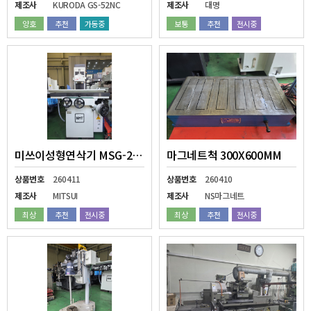
제조사
KURODA GS-52NC
제조사
대명
양호
추천
가동중
보통
추천
전시중
미쓰이성형연삭기 MSG-250M
마그네트척 300X600MM
상품번호
260411
상품번호
260410
제조사
MITSUI
제조사
NS마그네트
최상
추천
전시중
최상
추천
전시중