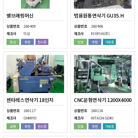
밸브래핑머신
범용원통연삭기 GU35.H
상품번호
260409
상품번호
260406
제조사
미상
제조사
티아이씨(주)
최상
추천
전시중
양호
추천
가동중
센타레스연삭기 18인치
CNC문형연삭기 1200X4000
상품번호
260117
상품번호
260116
제조사
OHMIYO
제조사
HITACHI SEIKI
보통
추천
전시중
양호
추천
가동중