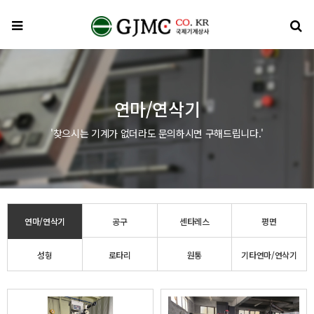
메뉴
검
연마/연삭기
'찾으시는 기계가 없더라도 문의하시면 구해드립니다.'
연마/연삭기
공구
센타레스
평면
성형
로타리
원통
기타연마/연삭기