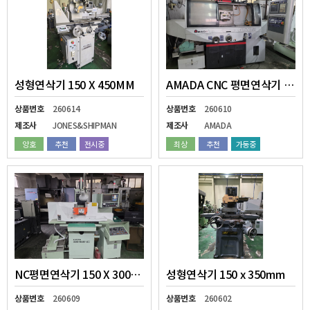
성형연삭기 150 X 450MM
AMADA CNC 평면연삭기 MEISTER G3
상품번호
260614
상품번호
260610
제조사
JONES&SHIPMAN
제조사
AMADA
양호
추천
전시중
최상
추천
가동중
NC평면연삭기 150 X 300MM
성형연삭기 150 x 350mm
상품번호
260609
상품번호
260602