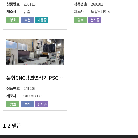
상품번호
260110
상품번호
260101
제조사
유일
제조사
토탈트레이딩
양호
추천
가동중
양호
전시중
문형CNC평면연삭기 PSG-2015CHNC
상품번호
241205
제조사
OKAMOTO
양호
추천
전시중
1
2
맨끝