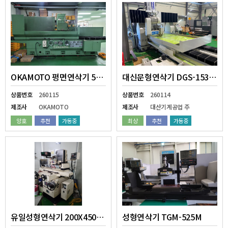
OKAMOTO 평면연삭기 500X1500MM
대신문형연삭기 DGS-15300 2S
상품번호
260115
상품번호
260114
제조사
OKAMOTO
제조사
대산기계공업 주
양호
추천
가동중
최상
추천
가동중
유일성형연삭기 200X450MM
성형연삭기 TGM-525M