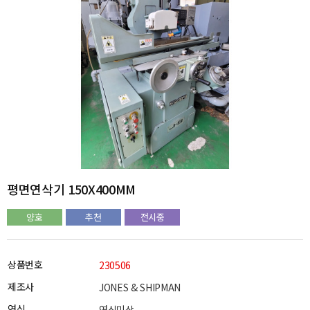
평면연삭기 150X400MM
양호
추천
전시중
상품번호
230506
제조사
JONES & SHIPMAN
연식
연식미상