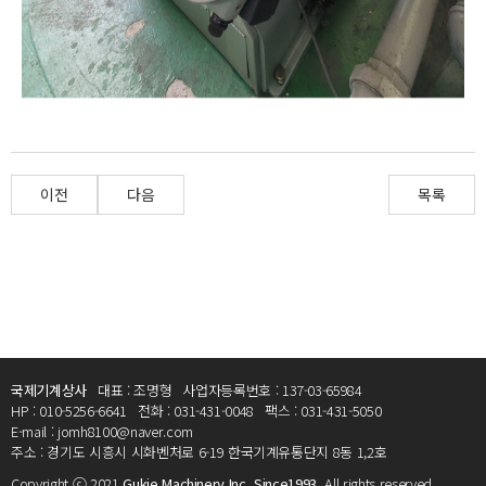
이전
다음
목록
국제기계상사
대표 : 조명형
사업자등록번호 : 137-03-65984
HP : 010-5256-6641
전화 : 031-431-0048
팩스 : 031-431-5050
E-mail : jomh8100@naver.com
주소 : 경기도 시흥시 시화벤처로 6-19 한국기계유통단지 8동 1,2호
Copyright ⓒ 2021
Gukje Machinery Inc. Since1993.
All rights reserved.