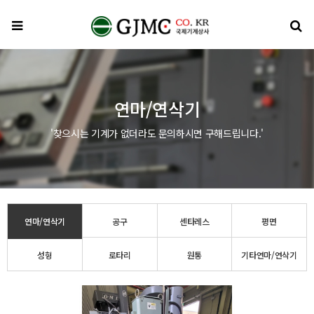
메뉴
검
연마/연삭기
'찾으시는 기계가 없더라도 문의하시면 구해드립니다.'
연마/연삭기
공구
센타레스
평면
성형
로타리
원통
기타연마/연삭기