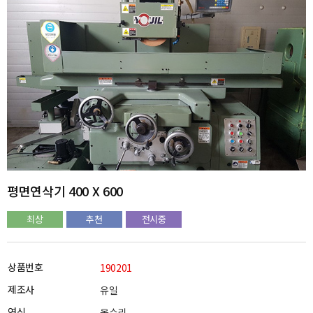
평면연삭기 400 X 600
최상
추천
전시중
상품번호
190201
제조사
유일
연식
올수리