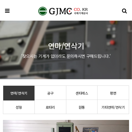
메뉴
검
연마/연삭기
'찾으시는 기계가 없더라도 문의하시면 구해드립니다.'
연마/연삭기
공구
센타레스
평면
성형
로타리
원통
기타연마/연삭기